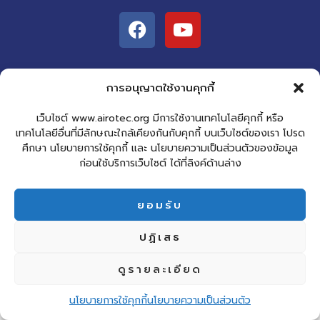
F
Y
a
o
c
u
e
t
b
u
การอนุญาตใช้งานคุกกี้
ที่อยู่:
o
b
เว็บไซต์ www.airotec.org มีการใช้งานเทคโนโลยีคุกกี้ หรือ
o
e
ห้อง 27141, 27142 ชั้น 14 อาคารราชภัฏ
เทคโนโลยีอื่นที่มีลักษณะใกล้เคียงกันกับคุกกี้ บนเว็บไซต์ของเรา โปรด
k
เฉลิมพระเกียรติ (อาคาร 27)
ศึกษา นโยบายการใช้คุกกี้ และ นโยบายความเป็นส่วนตัวของข้อมูล
ก่อนใช้บริการเว็บไซต์ ได้ที่ลิงค์ด้านล่าง
มหาวิทยาลัยราชภัฏเชียงใหม่
เลขที่ 202 ถนนช้างเผือก ตำบลช้างเผือก
อำเภอเมือง จังหวัดเชียงใหม่ 50300
ยอมรับ
ปฏิเสธ
© สงวนลิขสิทธิ์ พ.ศ. 2566. AiroTEC CMRU.
ดูรายละเอียด
นโยบายการใช้คุกกี้
นโยบายความเป็นส่วนตัว