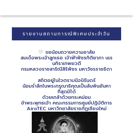
รายงานสถานการณ์พิเศษประจำวัน
ขอน้อมถวายความอาลัย
สมเด็จพระเจ้าลูกเธอ เจ้าฟ้าพัชรกิติยาภา นเร
นทิราเทพยวดี
กรมหลวงราชสาริณีสิริพัชร มหาวัชรราชธิดา
สถิตอยู่ในใจตราบนิจนิรันดร์
น้อมรำลึกในพระกรุณาธิคุณเป็นล้นพ้นอันหา
ที่สุดมิได้
ด้วยเกล้าด้วยกระหม่อม
ข้าพระพุทธเจ้า คณะกรรมการศูนย์ปฏิบัติการ
AiroTEC มหาวิทยาลัยราชภัฏเชียงใหม่