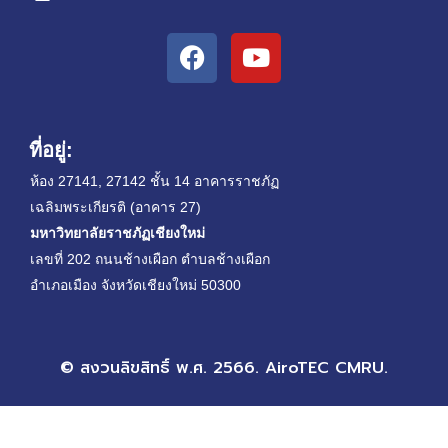
F
Y
a
o
c
u
e
t
b
u
ที่อยู่:
o
b
ห้อง 27141, 27142 ชั้น 14 อาคารราชภัฏ
o
e
เฉลิมพระเกียรติ (อาคาร 27)
k
มหาวิทยาลัยราชภัฏเชียงใหม่
เลขที่ 202 ถนนช้างเผือก ตำบลช้างเผือก
อำเภอเมือง จังหวัดเชียงใหม่ 50300
© สงวนลิขสิทธิ์ พ.ศ. 2566. AiroTEC CMRU.