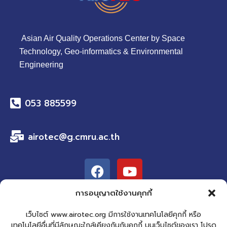
Asian Air Quality Operations Center by Space
Technology, Geo-informatics & Environmental
Engineering
053 885599
airotec@g.cmru.ac.th
F
Y
a
o
c
u
การอนุญาตใช้งานคุกกี้
e
t
b
u
เว็บไซต์ www.airotec.org มีการใช้งานเทคโนโลยีคุกกี้ หรือ
Address:
เทคโนโลยีอื่นที่มีลักษณะใกล้เคียงกันกับคุกกี้ บนเว็บไซต์ของเรา โปรด