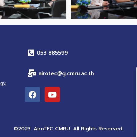
053 885599
airotec@g.cmru.ac.th
gy,
F
Y
a
o
c
u
e
t
b
u
o
b
©2023. AiroTEC CMRU. All Rights Reserved.
o
e