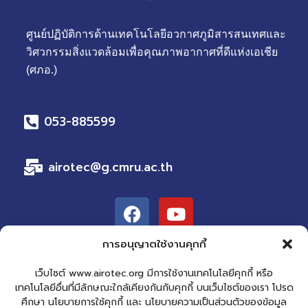
ศูนย์ปฏิบัติการด้านเทคโนโลยีอวกาศภูมิสารสนเทศและ
วิศวกรรมสิ่งแวดล้อมเพื่อคุณภาพอากาศที่ดีแห่งเอเชีย
(ศภอ.)
053-885599
airotec@g.cmru.ac.th
F
Y
a
o
c
u
การอนุญาตใช้งานคุกกี้
e
t
b
u
เว็บไซต์ www.airotec.org มีการใช้งานเทคโนโลยีคุกกี้ หรือ
ที่อยู่:
o
b
เทคโนโลยีอื่นที่มีลักษณะใกล้เคียงกันกับคุกกี้ บนเว็บไซต์ของเรา โปรด
ห้อง 27141, 27142 ชั้น 14 อาคารราชภัฏ
o
e
ศึกษา นโยบายการใช้คุกกี้ และ นโยบายความเป็นส่วนตัวของข้อมูล