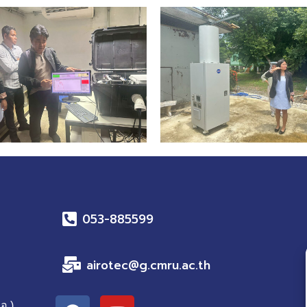
053-885599
airotec@g.cmru.ac.th
F
Y
อ.)