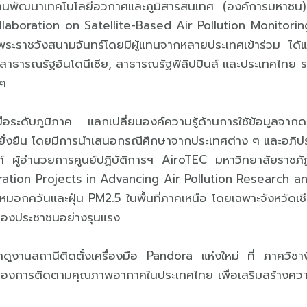
านพัฒนาเทคโนโลยีอวกาศและภูมิสารสนเทศ (องค์การมหาชน) ห
ollaboration on Satellite-Based Air Pollution Monitori
ระราชวังสนามจันทร์โดยมีผู้แทนจากหลายประเทศเข้าร่วม ได้
ธารณรัฐอินโดนีเซีย, สาธารณรัฐฟิลิปปินส์ และประเทศไทย รวม
ๆ
วมมือระดับภูมิภาค แลกเปลี่ยนองค์ความรู้ด้านการใช้ข้อมูลจากด
ั่งยืน โดยมีการนำเสนอกรณีศึกษาจากประเทศต่าง ๆ และอภิป
ู้อำนวยการศูนย์ปฏิบัติการฯ AiroTEC มหาวิทยาลัยราชภัฏเช
ration Projects in Advancing Air Pollution Research a
ควันและฝุ่น PM2.5 ในพื้นที่ภาคเหนือ โดยเฉพาะจังหวัดเชีย
ของประชาชนอย่างรุนแรง
กษาดูงานสถานีติดตั้งเครื่องมือ Pandora แห่งใหม่ ที่ ภาคว
ัญของการติดตามคุณภาพอากาศในประเทศไทย เพื่อเสริมสร้างความ