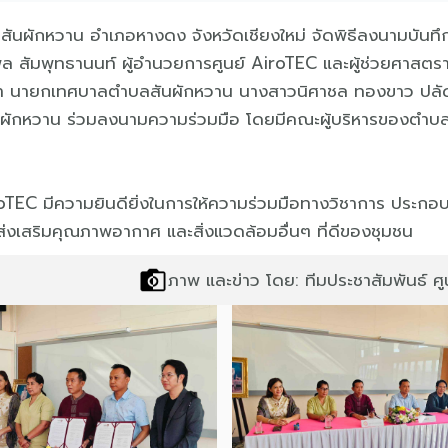
สันผักหวาน อำเภอหางดง จังหวัดเชียงใหม่ จัดพิธีลงนามบันท
 สัมพุทธานนท์ ผู้อำนวยการศูนย์ AiroTEC และผู้ช่วยศาสตร
มา นายกเทศบาลตำบลสันผักหวาน นางสาวนิศาชล ทองขาว ปล
นผักหวาน ร่วมลงนามความร่วมมือ โดยมีคณะผู้บริหารของตำ
iroTEC มีความยินดียิ่งในการให้ความร่วมมือทางวิชาการ ประก
ส่งเสริมคุณภาพอากาศ และสิ่งแวดล้อมอื่นๆ ที่ดีของชุมชน
ภาพ และข่าว โดย: ทีมประชาสัมพันธ์ ศ