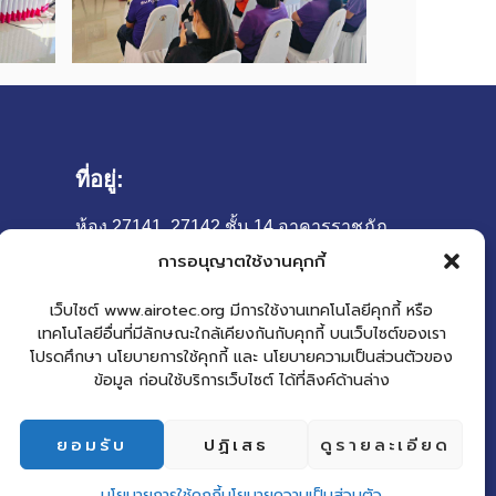
ที่อยู่:
ห้อง 27141, 27142 ชั้น 14 อาคารราชภัฏ
เฉลิมพระเกียรติ (อาคาร 27)
การอนุญาตใช้งานคุกกี้
มหาวิทยาลัยราชภัฏเชียงใหม่
เว็บไซต์ www.airotec.org มีการใช้งานเทคโนโลยีคุกกี้ หรือ
เลขที่ 202 ถนนช้างเผือก ตำบลช้างเผือก
เทคโนโลยีอื่นที่มีลักษณะใกล้เคียงกันกับคุกกี้ บนเว็บไซต์ของเรา
อำเภอเมือง จังหวัดเชียงใหม่ 50300
โปรดศึกษา นโยบายการใช้คุกกี้ และ นโยบายความเป็นส่วนตัวของ
ข้อมูล ก่อนใช้บริการเว็บไซต์ ได้ที่ลิงค์ด้านล่าง
ยอมรับ
ปฏิเสธ
ดูรายละเอียด
นโยบายการใช้คุกกี้
นโยบายความเป็นส่วนตัว