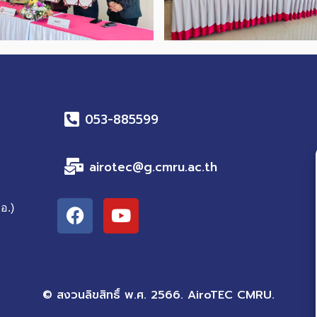
053-885599
airotec@g.cmru.ac.th
F
Y
อ.)
a
o
c
u
e
t
b
u
o
b
© สงวนลิขสิทธิ์ พ.ศ. 2566. AiroTEC CMRU.
o
e